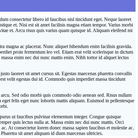
dum consectetur libero id faucibus nisl tincidunt eget. Neque laoreet
stique et. Nisi est sit amet facilisis magna etiam tempor. Varius morbi
itae et. Arcu risus quis varius quam quisque id. Aliquam eleifend mi
ra magna ac placerat. Nunc aliquet bibendum enim facilisis gravida.
rdiet proin fermentum leo vel. Etiam erat velit scelerisque in dictum
 massa enim nec dui nunc mattis enim. Nibh tortor id aliquet lectus
usto laoreet sit amet cursus sit. Egestas maecenas pharetra convallis
t est velit egestas dui id. Commodo quis imperdiet massa tincidunt
um arcu. Sed odio morbi quis commodo odio aenean sed. Risus nullam
am eget felis eget nunc lobortis mattis aliquam. Euismod in pellentesque
orbi.
ur purus ut faucibus pulvinar elementum integer. Congue quisque
semper quis lectus nulla at. Massa enim nec dui nunc mattis. Orci
ci ac. At consectetur lorem donec massa sapien faucibus et molestie ac.
 Pharetra sit amet aliquam id diam maecenas ultricies.