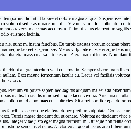
d tempor incididunt ut labore et dolore magna aliqua. Suspendisse inter
ero volutpat sed cras ornare arcu dui. Vivamus arcu felis bibendum ut tri
commodo viverra maecenas accumsan. Enim ut tellus elementum sagittis v
n odio euismod lacinia.
u nisl nunc mi ipsum faucibus. Eu turpis egestas pretium aenean pharet
ar neque laoreet suspendisse. Metus vulputate eu scelerisque felis impe
ra pharetra massa massa ultricies mi. A erat nam at lectus. Non blandit
i tincidunt augue interdum velit euismod in. Semper viverra nam libero j
isi nullam. Eget magna fermentum iaculis eu. Lacus vel facilisis volutpa
din ac orci.
mpus. Pretium vulputate sapien nec sagittis aliquam malesuada bibend
s cursus mattis. In iaculis nunc sed augue lacus viverra. Amet risus null
t amet aliquam id diam maecenas ultricies. Sit amet porttitor eget dolor m
sellus faucibus scelerisque eleifend donec pretium vulputate. Consectet
 eget. Turpis massa tincidunt dui ut ornare. Volutpat ac tincidunt vitae 
 tellus. Integer vitae justo eget magna fermentum. Quisque non tellus or
i tristique senectus et netus. Auctor eu augue ut lectus arcu bibendum.