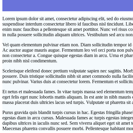
Lorem ipsum dolor sit amet, consectetur adipiscing elit, sed do eiusmo
suspendisse interdum consectetur libero id faucibus nisl tincidunt. Lib
enim nunc faucibus a pellentesque sit amet porttitor. Nunc vel risus 
in nulla posuere sollicitudin aliquam ultrices. Vestibulum sed arcu no
Vel quam elementum pulvinar etiam non. Diam sollicitudin tempor id e
Ac auctor augue mauris augue. Fermentum leo vel orci porta non pulvin
non consectetur a. Congue quisque egestas diam in arcu. Urna et pharet
proin nibh nisl condimentum.
Scelerisque eleifend donec pretium vulputate sapien nec sagittis. Morb
posuere. Duis tristique sollicitudin nibh sit amet commodo nulla facil
nunc pulvinar. Varius duis at consectetur lorem. Fermentum et sollicitu
Et netus et malesuada fames. In vitae turpis massa sed elementum te
eget felis eget nunc lobortis mattis aliquam. In est ante in nibh mauri
massa placerat duis ultricies lacus sed turpis. Vulputate ut pharetra si
Purus gravida quis blandit turpis cursus in hac. Egestas fringilla pha
egestas diam in arcu cursus. Malesuada fames ac turpis egestas integer
dapibus ultrices in iaculis nunc sed. Sem viverra aliquet eget sit amet
Maecenas pharetra convallis posuere morbi. Pellentesque habitant morb