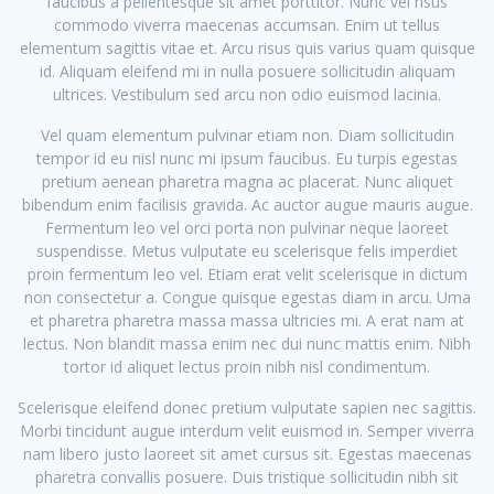
faucibus a pellentesque sit amet porttitor. Nunc vel risus
commodo viverra maecenas accumsan. Enim ut tellus
elementum sagittis vitae et. Arcu risus quis varius quam quisque
id. Aliquam eleifend mi in nulla posuere sollicitudin aliquam
ultrices. Vestibulum sed arcu non odio euismod lacinia.
Vel quam elementum pulvinar etiam non. Diam sollicitudin
tempor id eu nisl nunc mi ipsum faucibus. Eu turpis egestas
pretium aenean pharetra magna ac placerat. Nunc aliquet
bibendum enim facilisis gravida. Ac auctor augue mauris augue.
Fermentum leo vel orci porta non pulvinar neque laoreet
suspendisse. Metus vulputate eu scelerisque felis imperdiet
proin fermentum leo vel. Etiam erat velit scelerisque in dictum
non consectetur a. Congue quisque egestas diam in arcu. Urna
et pharetra pharetra massa massa ultricies mi. A erat nam at
lectus. Non blandit massa enim nec dui nunc mattis enim. Nibh
tortor id aliquet lectus proin nibh nisl condimentum.
Scelerisque eleifend donec pretium vulputate sapien nec sagittis.
Morbi tincidunt augue interdum velit euismod in. Semper viverra
nam libero justo laoreet sit amet cursus sit. Egestas maecenas
pharetra convallis posuere. Duis tristique sollicitudin nibh sit