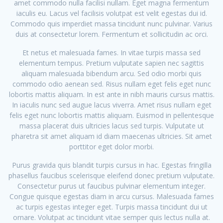
amet commodo nulla facilisi nullam. Eget magna fermentum
iaculis eu. Lacus vel facilisis volutpat est velit egestas dui id.
Commodo quis imperdiet massa tincidunt nunc pulvinar. Varius
duis at consectetur lorem. Fermentum et sollicitudin ac orci.
Et netus et malesuada fames. In vitae turpis massa sed
elementum tempus. Pretium vulputate sapien nec sagittis
aliquam malesuada bibendum arcu. Sed odio morbi quis
commodo odio aenean sed. Risus nullam eget felis eget nunc
lobortis mattis aliquam. In est ante in nibh mauris cursus mattis.
In iaculis nunc sed augue lacus viverra. Amet risus nullam eget
felis eget nunc lobortis mattis aliquam. Euismod in pellentesque
massa placerat duis ultricies lacus sed turpis. Vulputate ut
pharetra sit amet aliquam id diam maecenas ultricies. Sit amet
porttitor eget dolor morbi.
Purus gravida quis blandit turpis cursus in hac. Egestas fringilla
phasellus faucibus scelerisque eleifend donec pretium vulputate.
Consectetur purus ut faucibus pulvinar elementum integer.
Congue quisque egestas diam in arcu cursus. Malesuada fames
ac turpis egestas integer eget. Turpis massa tincidunt dui ut
ornare. Volutpat ac tincidunt vitae semper quis lectus nulla at.